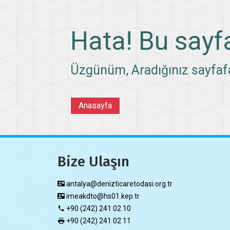
Hata! Bu sayf
Üzgünüm, Aradığınız sayfaf
Anasayfa
Bize Ulaşın
antalya@denizticaretodasi.org.tr
imeakdto@hs01.kep.tr
+90 (242) 241 02 10
+90 (242) 241 02 11