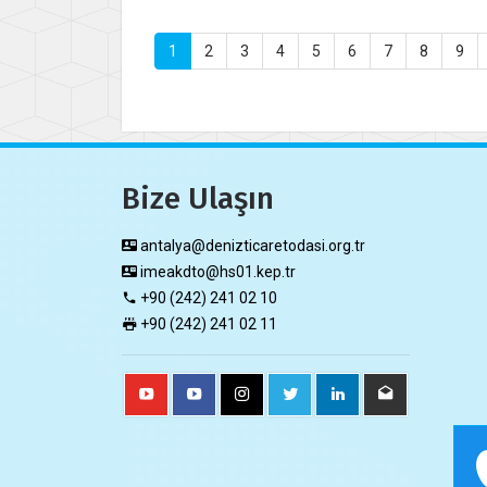
1
2
3
4
5
6
7
8
9
Bize Ulaşın
antalya@denizticaretodasi.org.tr
imeakdto@hs01.kep.tr
+90 (242) 241 02 10
+90 (242) 241 02 11