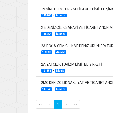
19 NİNETEEN TURİZM TİCARET LİMİTED ŞİR
-
119208
İstanbul
2 E DENİZCİLİK SANAYİ VE TİCARET ANONİM
-
115564
İstanbul
2A DOĞA GEMİCİLİK VE DENİZ ÜRÜNLERİ TUR
-
103337
Antalya
2A YATÇILIK TURİZM LİMİTED ŞİRKETİ
-
121551
Muğla
2MC DENİZCİLİK NAKLİYAT VE TİCARET ANO
-
117543
İstanbul
««
«
1
»
»»