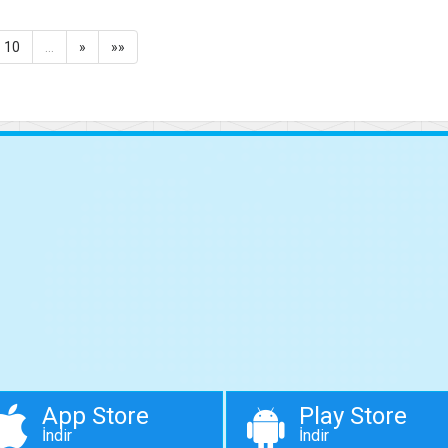
10
…
»
»»
App Store
Play Store
İndir
İndir