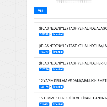
Ara
(İFLAS NEDENİYLE) TASFİYE HALİNDE ALASO
-
109519
İstanbul
(İFLAS NEDENİYLE) TASFİYE HALİNDE HAŞL
-
102349
İstanbul
(İFLAS NEDENİYLE) TASFİYE HALİNDE HERFU
-
113296
İstanbul
12 YAPIM REKLAM VE DANIŞMANLIK HİZMETL
-
121176
İstanbul
15 TEMMUZ DENİZCİLİK VE TİCARET ANONİM
-
117497
İstanbul