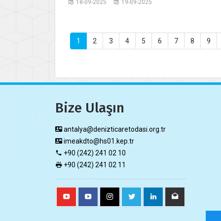
18-09-2025
19-09-2025
1
2
3
4
5
6
7
8
9
Bize Ulaşın
antalya@denizticaretodasi.org.tr
imeakdto@hs01.kep.tr
+90 (242) 241 02 10
+90 (242) 241 02 11