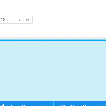
10
…
»
»»