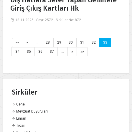
Giriş Çıkış Kartları Hk
18-11-2025 - Sayı: 2572 - Sirküler No: 872
««
«
…
28
29
30
31
32
33
34
35
36
37
…
»
»»
Sirküler
Genel
Mevzuat Duyuruları
Liman
Ticari