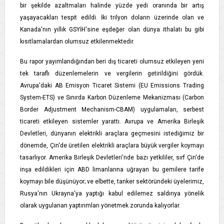
bir şekilde azaltmaları halinde yüzde yedi oranında bir artış
yaşayacakları tespit edildi. İki trilyon doların üzerinde olan ve
Kanada'nın yıllık GSYİH'sine eşdeğer olan dünya ithalatı bu gibi
kısıtlamalardan olumsuz etkilenmektedir.
Bu rapor yayımlandığından beri dış ticareti olumsuz etkileyen yeni
tek taraflı düzenlemelerin ve vergilerin getirildiğini gördük.
Avrupa'daki AB Emisyon Ticaret Sistemi (EU Emissions Trading
System-ETS) ve Sınırda Karbon Düzenleme Mekanizması (Carbon
Border Adjustment Mechanism-CBAM) uygulamaları, serbest
ticareti etkileyen sistemler yarattı. Avrupa ve Amerika Birleşik
Devletleri, dünyanın elektrikli araçlara geçmesini istediğimiz bir
dönemde, Çin'de üretilen elektrikli araçlara büyük vergiler koymayı
tasarlıyor. Amerika Birleşik Devletleri'nde bazı yetkililer, sırf Çin'de
inşa edildikleri için ABD limanlarına uğrayan bu gemilere tarife
koymayı bile düşünüyor; ve elbette, tanker sektöründeki üyelerimiz,
Rusya'nın Ukrayna'ya yaptığı kabul edilemez saldırıya yönelik
olarak uygulanan yaptırımları yönetmek zorunda kalıyorlar.