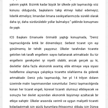
yatırım yaptık. Bizimki kadar büyük bir ülkede yük taşımacılığı söz
konusu olduğunda, başkalarını takip etmeyi kabul edemeyiz;
liderlik etmeliyiz; limandan limana sevkiyatlarımızda sürekli olarak
daha iyi, daha sürdürülebilir yollar bulmalıyız.” şeklinde konuşması
ile yaptı.
ICS Başkanı Emanuele Grimaldi yaptığı konuşmada, "Deniz
taşımacılığında kritik bir dönemdeyiz. Serbest ticaret için eşi
görülmemiş bir tehdit yaşıyoruz. Ülkeler tarafından ticarete
getirilen tek taraflı engellerin sayısı katlanarak artmaktadır. Bu tür
engellerin gerekçeleri iyi niyetli olabilir, ancak gerçek şu ki,
devletler daha fazla ekonomik avantaj elde etmeye veya siyasi
hedeflerine ulaşmaya çalıştıkça ticarette silahlanma da giderek
artmaktadır. Deniz yolu taşımacılığı, her yıl 14 trilyon doların
üzerinde malın taşınmasından sorumludur. Deniz taşımacılığında
konan her ticaret engeli, küresel ticareti olumsuz etkileyecek ve
sonuçta her devlet açısından ekonomik büyümeyi azaltacak bir
etkiye sahiptir. Ülkeler arasında verimli ve uygun maliyetli ticareti
kolaylaştırmak için güçlü kurumlara ihtiyacımız olduğu için Dünya