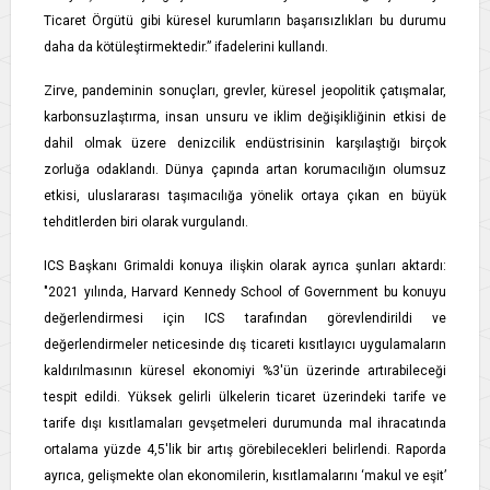
Ticaret Örgütü gibi küresel kurumların başarısızlıkları bu durumu
daha da kötüleştirmektedir.” ifadelerini kullandı.
Zirve, pandeminin sonuçları, grevler, küresel jeopolitik çatışmalar,
karbonsuzlaştırma, insan unsuru ve iklim değişikliğinin etkisi de
dahil olmak üzere denizcilik endüstrisinin karşılaştığı birçok
zorluğa odaklandı. Dünya çapında artan korumacılığın olumsuz
etkisi, uluslararası taşımacılığa yönelik ortaya çıkan en büyük
tehditlerden biri olarak vurgulandı.
ICS Başkanı Grimaldi konuya ilişkin olarak ayrıca şunları aktardı:
"2021 yılında, Harvard Kennedy School of Government bu konuyu
değerlendirmesi için ICS tarafından görevlendirildi ve
değerlendirmeler neticesinde dış ticareti kısıtlayıcı uygulamaların
kaldırılmasının küresel ekonomiyi %3'ün üzerinde artırabileceği
tespit edildi. Yüksek gelirli ülkelerin ticaret üzerindeki tarife ve
tarife dışı kısıtlamaları gevşetmeleri durumunda mal ihracatında
ortalama yüzde 4,5'lik bir artış görebilecekleri belirlendi. Raporda
ayrıca, gelişmekte olan ekonomilerin, kısıtlamalarını ‘makul ve eşit’