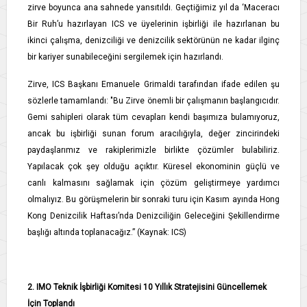
zirve boyunca ana sahnede yansıtıldı. Geçtiğimiz yıl da ‘Maceracı
Bir Ruh’u hazırlayan ICS ve üyelerinin işbirliği ile hazırlanan bu
ikinci çalışma, denizciliği ve denizcilik sektörünün ne kadar ilginç
bir kariyer sunabileceğini sergilemek için hazırlandı.
Zirve, ICS Başkanı Emanuele Grimaldi tarafından ifade edilen şu
sözlerle tamamlandı: "Bu Zirve önemli bir çalışmanın başlangıcıdır.
Gemi sahipleri olarak tüm cevapları kendi başımıza bulamıyoruz,
ancak bu işbirliği sunan forum aracılığıyla, değer zincirindeki
paydaşlarımız ve rakiplerimizle birlikte çözümler bulabiliriz.
Yapılacak çok şey olduğu açıktır. Küresel ekonominin güçlü ve
canlı kalmasını sağlamak için çözüm geliştirmeye yardımcı
olmalıyız. Bu görüşmelerin bir sonraki turu için Kasım ayında Hong
Kong Denizcilik Haftası’nda Denizciliğin Geleceğini Şekillendirme
başlığı altında toplanacağız.” (Kaynak: ICS)
2. IMO Teknik İşbirliği Komitesi 10 Yıllık Stratejisini Güncellemek
İçin Toplandı