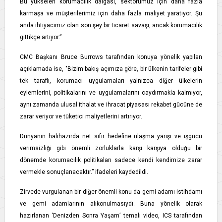
Bu yükselen korumacılık dalgası, sektörümüz için daha fazla
karmaşa ve müşterilerimiz için daha fazla maliyet yaratıyor. Şu
anda ihtiyacımız olan son şey bir ticaret savaşı, ancak korumacılık
gittikçe artıyor.”
CMC Başkanı Bruce Burrows tarafından konuya yönelik yapılan
açıklamada ise, "Bizim bakış açımıza göre, bir ülkenin tarifeler gibi
tek taraflı, korumacı uygulamaları yalnızca diğer ülkelerin
eylemlerini, politikalarını ve uygulamalarını caydırmakla kalmıyor,
aynı zamanda ulusal ithalat ve ihracat piyasası rekabet gücüne de
zarar veriyor ve tüketici maliyetlerini artırıyor.
Dünyanın halihazırda net sıfır hedefine ulaşma yarışı ve işgücü
verimsizliği gibi önemli zorluklarla karşı karşıya olduğu bir
dönemde korumacılık politikaları sadece kendi kendimize zarar
vermekle sonuçlanacaktır.” ifadeleri kaydedildi.
Zirvede vurgulanan bir diğer önemli konu da gemi adamı istihdamı
ve gemi adamlarının alıkonulmasıydı. Buna yönelik olarak
hazırlanan ‘Denizden Sonra Yaşam’ temalı video, ICS tarafından