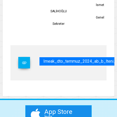
İsmet
SALİHOĞLU
Genel
Sekreter
Imeak_dto_temmuz_2024_ab_b_lteni_h
App Store
İndir