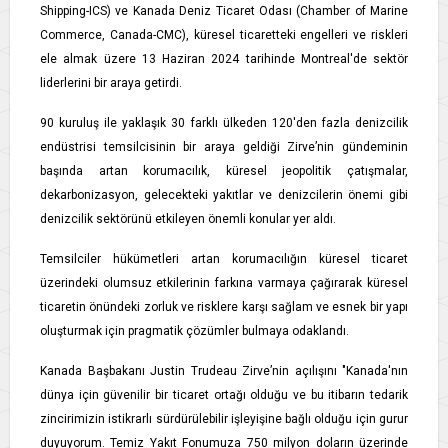
Shipping-ICS) ve Kanada Deniz Ticaret Odası (Chamber of Marine
Commerce, Canada-CMC), küresel ticaretteki engelleri ve riskleri
ele almak üzere 13 Haziran 2024 tarihinde Montreal'de sektör
liderlerini bir araya getirdi.
90 kuruluş ile yaklaşık 30 farklı ülkeden 120'den fazla denizcilik
endüstrisi temsilcisinin bir araya geldiği Zirve’nin gündeminin
başında artan korumacılık, küresel jeopolitik çatışmalar,
dekarbonizasyon, gelecekteki yakıtlar ve denizcilerin önemi gibi
denizcilik sektörünü etkileyen önemli konular yer aldı.
Temsilciler hükümetleri artan korumacılığın küresel ticaret
üzerindeki olumsuz etkilerinin farkına varmaya çağırarak küresel
ticaretin önündeki zorluk ve risklere karşı sağlam ve esnek bir yapı
oluşturmak için pragmatik çözümler bulmaya odaklandı.
Kanada Başbakanı Justin Trudeau Zirve’nin açılışını "Kanada'nın
dünya için güvenilir bir ticaret ortağı olduğu ve bu itibarın tedarik
zincirimizin istikrarlı sürdürülebilir işleyişine bağlı olduğu için gurur
duyuyorum. Temiz Yakıt Fonumuza 750 milyon doların üzerinde