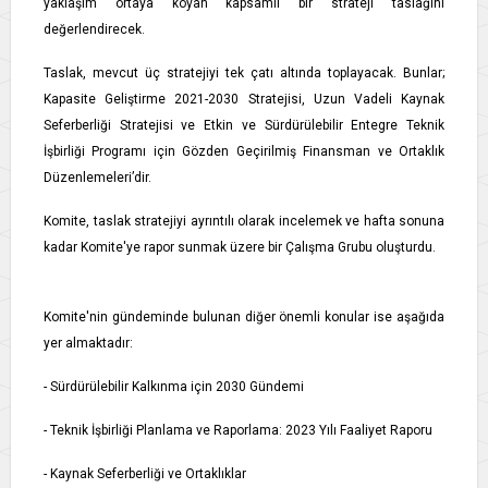
yaklaşım ortaya koyan kapsamlı bir strateji taslağını
değerlendirecek.
Taslak, mevcut üç stratejiyi tek çatı altında toplayacak. Bunlar;
Kapasite Geliştirme 2021-2030 Stratejisi, Uzun Vadeli Kaynak
Seferberliği Stratejisi ve Etkin ve Sürdürülebilir Entegre Teknik
İşbirliği Programı için Gözden Geçirilmiş Finansman ve Ortaklık
Düzenlemeleri’dir.
Komite, taslak stratejiyi ayrıntılı olarak incelemek ve hafta sonuna
kadar Komite'ye rapor sunmak üzere bir Çalışma Grubu oluşturdu.
Komite'nin gündeminde bulunan diğer önemli konular ise aşağıda
yer almaktadır:
- Sürdürülebilir Kalkınma için 2030 Gündemi
- Teknik İşbirliği Planlama ve Raporlama: 2023 Yılı Faaliyet Raporu
- Kaynak Seferberliği ve Ortaklıklar