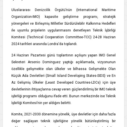
Uluslararası Denizcilik Örgütü’nün (International Maritime
Organization-IMO) kapasite geliştirme programı, stratejik
yönergeleri ve Birleşmiş Milletler Sürdürülebilir Kalkınma Hedefleri
ile uyumlu projelerin uygulanmasını denetleyen Teknik İşbirliği
Komitesi (Technical Cooperation Committee-TCC) 24-28 Haziran
2024 tarihleri arasında Londra'da toplandı.
24 Haziran Pazartesi günü toplantının açılışını yapan IMO Genel
Sekreteri Arsenio Dominguez yaptığı açıklamada, vizyonunun
özellikle gelişmekte olan ülkeler ve bilhassa Gelişmekte Olan
Küçük Ada Devletleri (Small Island Developing States-SIDS) ve En
Az Gelişmiş Ülkeler (Least Developed Countries-LDCs) için üye
devletlerinin ihtiyaçlarına cevap veren güçlendirilmiş bir IMO teknik
işbirliği programı olduğunu ifade etti. Bunun merkezinde ise Teknik
İşbirliği Komitesi’nin yer aldığını belirtti.
Komite, 2021-2030 dönemine yönelik, üye devletler için daha fazla
değer sağlayan teknik işbirliğine yönelik bütünleştirilmiş bir