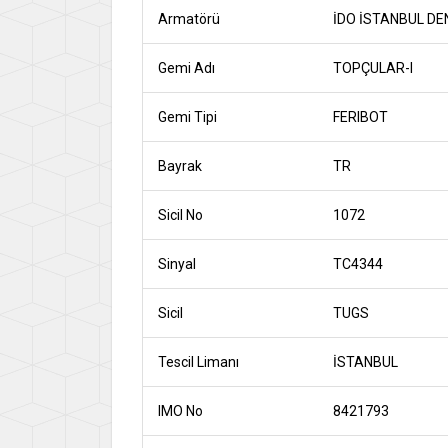
Armatörü
İDO İSTANBUL DE
Gemi Adı
TOPÇULAR-I
Gemi Tipi
FERIBOT
Bayrak
TR
Sicil No
1072
Sinyal
TC4344
Sicil
TUGS
Tescil Limanı
İSTANBUL
IMO No
8421793