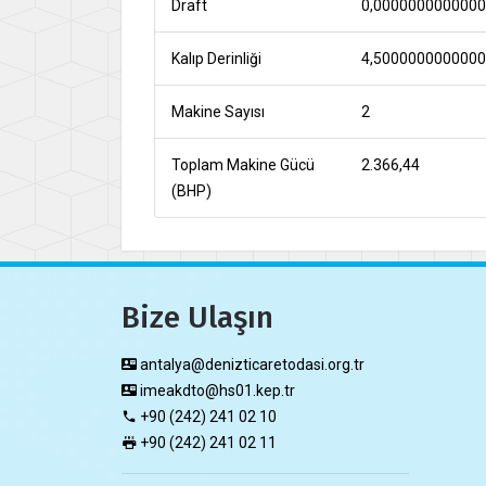
Draft
0,000000000000
Kalıp Derinliği
4,500000000000
Makine Sayısı
2
Toplam Makine Gücü
2.366,44
(BHP)
Bize Ulaşın
antalya@denizticaretodasi.org.tr
imeakdto@hs01.kep.tr
+90 (242) 241 02 10
+90 (242) 241 02 11