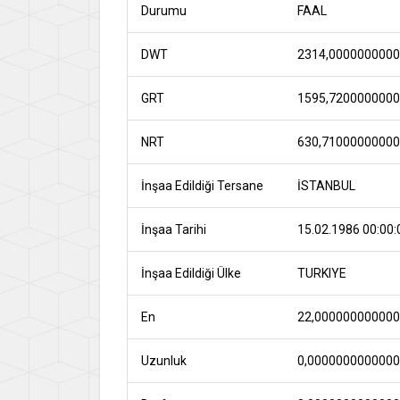
Durumu
FAAL
DWT
2314,000000000
GRT
1595,720000000
NRT
630,7100000000
İnşaa Edildiği Tersane
İSTANBUL
İnşaa Tarihi
15.02.1986 00:00:
İnşaa Edildiği Ülke
TURKIYE
En
22,00000000000
Uzunluk
0,000000000000