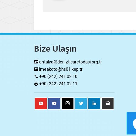
Bize Ulaşın
antalya@denizticaretodasi.org.tr
imeakdto@hs01.kep.tr
+90 (242) 241 02 10
+90 (242) 241 02 11