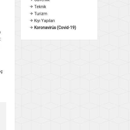
Teknik
Turizm
Kıyı Yapıları
Koronavirüs (Covid-19)
a
t
n
eç