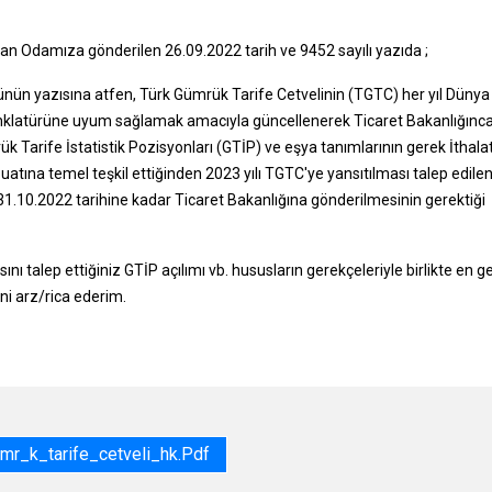
dan Odamıza gönderilen 26.09.2022 tarih ve 9452 sayılı yazıda ;
nün yazısına atfen, Türk Gümrük Tarife Cetvelinin (TGTC) her yıl Dünya
klatürüne uyum sağlamak amacıyla güncellenerek Ticaret Bakanlığınc
 Tarife İstatistik Pozisyonları (GTİP) ve eşya tanımlarının gerek İthala
atına temel teşkil ettiğinden 2023 yılı TGTC'ye yansıtılması talep edile
e 31.10.2022 tarihine kadar Ticaret Bakanlığına gönderilmesinin gerektiği
nı talep ettiğiniz GTİP açılımı vb. hususların gerekçeleriyle birlikte en g
i arz/rica ederim.
r_k_tarife_cetveli_hk.pdf