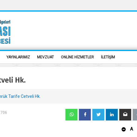
YAYINLARIMIZ
MEVZUAT
ONLİNE HİZMETLER
İLETİŞİM
veli Hk.
ük Tarife Cetveli Hk.
: 706
A