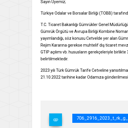
Sayın Üyemiz;
Türkiye Odalar ve Borsalar Birliği (TOBB) tarafın
T.C. Ticaret Bakanlığı Gümrükler Genel Müdürlüğü
Gümrük Örgütü ve Avrupa Birliği Kombine Noman
yayımlandığı, söz konusu Cetvelde yer alan Gümrük
Rejim Kararına gerekse muhtelif dış ticaret mevzu
GTİP açılımı vb. hususların gerekçeleriyle birlikt
belirtilmektedir.
2023 yılı Türk Gümrük Tarife Cetveline yansıtılması
21.10.2022 tarihine kadar Odamıza gönderilmesin
706_2916_2023_t_rk_g_m