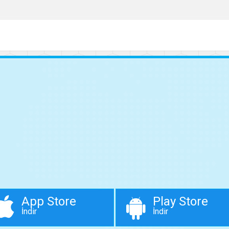
App Store
Play Store
İndir
İndir