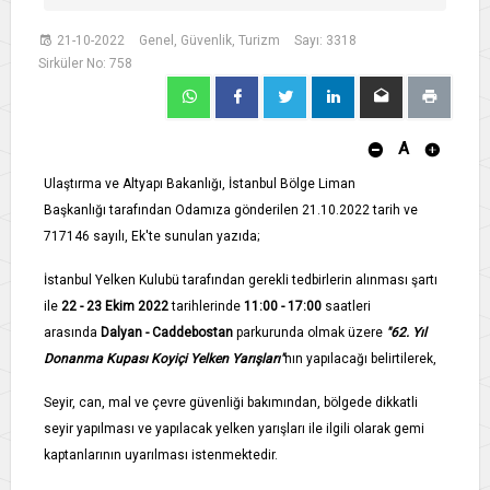
21-10-2022
Genel, Güvenlik, Turizm
Sayı: 3318
Sirküler No: 758
A
Ulaştırma ve Altyapı Bakanlığı, İstanbul Bölge Liman
Başkanlığı tarafından Odamıza gönderilen 21.10.2022 tarih ve
717146 sayılı, Ek'te sunulan yazıda;
İstanbul Yelken Kulubü tarafından gerekli tedbirlerin alınması şartı
ile
22 - 23 Ekim 2022
tarihlerinde
11:00 - 17:00
saatleri
arasında
Dalyan - Caddebostan
parkurunda olmak üzere
"62. Yıl
Donanma Kupası Koyiçi Yelken Yarışları"
nın yapılacağı belirtilerek,
Seyir, can, mal ve çevre güvenliği bakımından, bölgede dikkatli
seyir yapılması ve yapılacak yelken yarışları ile ilgili olarak gemi
kaptanlarının uyarılması istenmektedir.