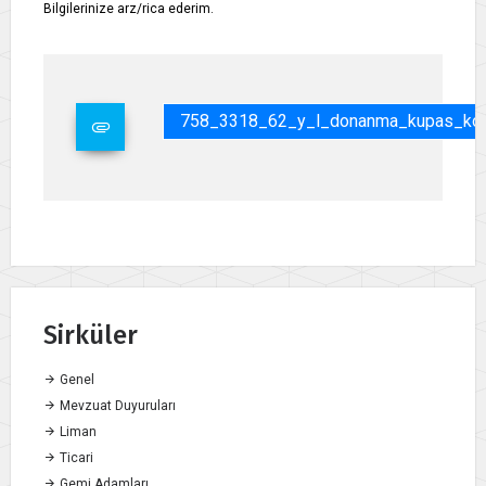
Bilgilerinize arz/rica ederim.
758_3318_62_y_l_donanma_kupas_koyi
Sirküler
Genel
Mevzuat Duyuruları
Liman
Ticari
Gemi Adamları