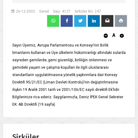
26-12-2002
Genel
Sayı: 4127
Sirküler No: 247
A
Sayın Üyemiz, Avrupa Parlamentosu ve Konseyi’nin Birlik
limanlarını kullanan ve Üye ülkelerin hükümranlığı altındaki sularda
seyreden gemilerde; gemi güvenliği, kirliliğin önlenmesi ve
gemideki yaşam ve çalışma koşulları ile ilgili uluslararası
standartların uygulatılmasına yönelik yaptırımlara dair Konsey
Direktifi 95/21/EC (Liman Devleti Kontrolu)’nin değiştirilmesine
ilişkin 19 Aralık 2001 tarih ve 2001/106/EC sayılı direktifi Ek’lidir.
Bilgilerinize rica ederiz. Saygılarımızla, Deniz İPEK Genel Sekreter
EK: AB Direktifi (19 sayfa)
Sirküler