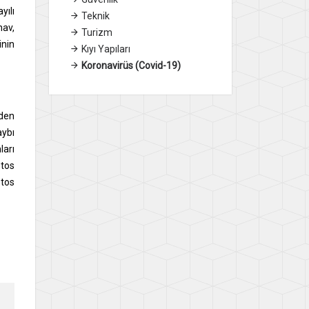
yılı
Teknik
nav,
Turizm
inin
Kıyı Yapıları
Koronavirüs (Covid-19)
nden
aybı
arı
stos
stos