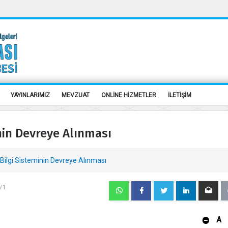
YAYINLARIMIZ
MEVZUAT
ONLİNE HİZMETLER
İLETİŞİM
nin Devreye Alınması
ilgi Sisteminin Devreye Alınması
571
A