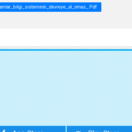
lar_bilgi_sisteminin_devreye_al_nmas_.pdf