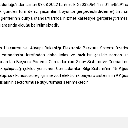
 Müdürlüğü’nden alınan 08.08.2022 tarih ve E-25032954-175.01-545291 sa
ilk günden tüm deniz yaşamları boyunca gerçekleştirdikleri eğitim, sı
lemlerinin dünya standartlarında hizmet kalitesiyle gerçekleştirilmes
 arasında olduğu belirtilmektedir.
n Ulaştırma ve Altyapı Bakanlığı Elektronik Başvuru Sistemi üzeri
in vatandaşlar tarafından daha kolay ve hızlı bir şekilde zaman k
damları Başvuru Sistemi, Gemiadamları Sınav Sistemi ve Gemiadaml
arak çalışacağı şekilde yenilenen Gemiadamları Bilgi Sistemi’nin 15 Ağu
olup, söz konusu süreç için mevcut elektronik başvuru sisteminin 9 Ağu
uslarının sektörümüze duyurulması istenmektedir.