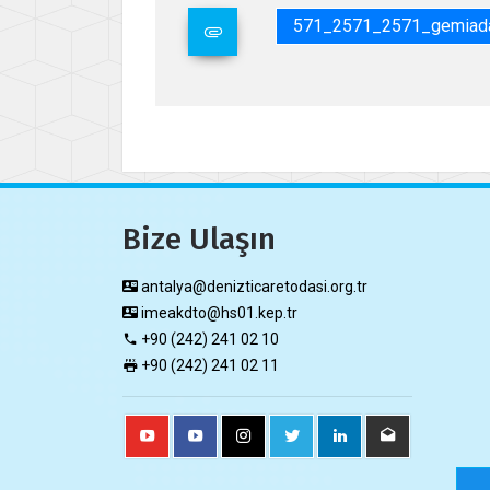
571_2571_2571_gemiadam
Bize Ulaşın
antalya@denizticaretodasi.org.tr
imeakdto@hs01.kep.tr
+90 (242) 241 02 10
+90 (242) 241 02 11