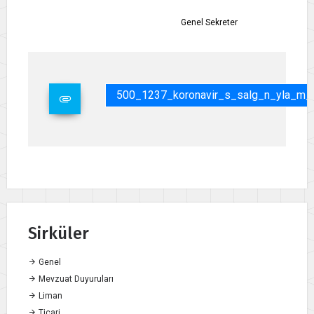
Genel Sekreter
500_1237_koronavir_s_salg_n_yla_m_c
Sirküler
Genel
Mevzuat Duyuruları
Liman
Ticari