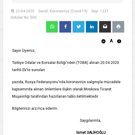
22-04-2020
Genel, Koronavirüs (Covid-19)
Sayı: 1237
Sirküler No: 500
A
Sayın Üyemiz,
Türkiye Odalar ve Borsalar Birliği'nden (TOBB) alınan 20.04.2020
tarihli Ek'te sunulan
yazıda, Rusya Federasyonu'nda koronavirüs salgınıyla mücadele
kapsamında alınan önlemlere ilişkin olarak Moskova Ticaret
Müşavirliği tarafından hazırlanan tablo iletilmektedir.
Bilgilerinizi arz/rica ederim.
Saygılarımla,
İsmet SALİHOĞLU