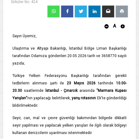
Sirküler No: 424
A
Sayın Üyemiz,
Ulaştırma ve Altyapı Bakanlığı, İstanbul Bölge Liman Başkanlığı
tarafından Odamıza gönderilen 20.05.2026 tarih ve 3658770 sayılı
yazıda;
Türkiye Yelken Federasyonu Başkanlığı tarafından gerekli
tedbirlerin alınması şartı ile
23 Mayıs 2026
tarihinde
10.00-
20.30
saatlerinde
İstanbul - Çınarcık
arasında
"Marmara Kupası
Yarışları"
nın yapılacağı belirtilerek,
yarış rotasının
Ek'te gönderildiği
bildirilmektedir.
Seyir, can, mal ve çevre güvenliği bakımından bölgede dikkatli
seyir yapılması ve yapılacak yelken yarışları ile ilgili olarak bölgeyi
kullanan denizcilerin uyarılması istenmektedir.