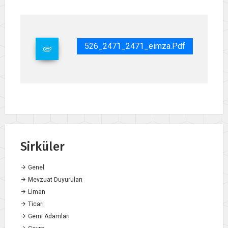
526_2471_2471_eimza.pdf
Sirküler
Genel
Mevzuat Duyuruları
Liman
Ticari
Gemi Adamları