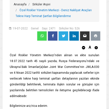
Anasayfa
Sirküler Arşivi
Özel Riskler Yönetim Merkezi - Deniz Nakliyat Araçları
Tekne Harp Teminat Şartları Bilgilendirme
19-07-2022
Genel
Sayı: 2471
Sirküler No: 526
A
Özel Riskler Yönetim Merkezi'nden alınan ve ekte sunulan
18.07.2022 tarih 45 sayılı yazıda; Rusya Federasyonu'ndaki ve
Ukrayna'daki limanlar(a)dan Joint War Committee'nin JWLA-030
ve 4 Nisan 2022 tarihli sirküleri kapsamında yapılacak seferler için
verilecek tekne harp teminat şartları detaylarının yazıları ekinde
gönderildiği belirtilerek, teminata ilişkin sorular ve görüşler için
yazılarında belirtilen temsilcileri ile iletişime geçilebileceği ifade
edilmektedir.
Bilgilerinize arz/rica ederim.