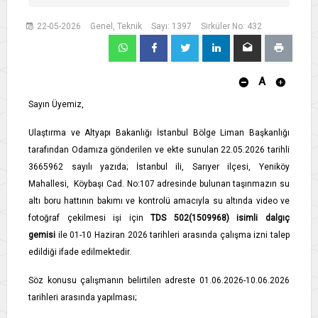
22-05-2026
Genel, Teknik
Sayı: 1397
Sirküler No: 432
A
Sayın Üyemiz,
Ulaştırma ve Altyapı Bakanlığı İstanbul Bölge Liman Başkanlığı
tarafından Odamıza gönderilen ve ekte sunulan 22.05.2026 tarihli
3665962 sayılı yazıda; İstanbul ili, Sarıyer ilçesi, Yeniköy
Mahallesi, Köybaşı Cad. No:107 adresinde bulunan taşınmazın su
altı boru hattının bakımı ve kontrolü amacıyla su altında video ve
fotoğraf çekilmesi işi için
TDS 502(1509968) isimli dalgıç
gemisi
ile 01-10 Haziran 2026 tarihleri arasında çalışma izni talep
edildiği ifade edilmektedir.
Söz konusu çalışmanın belirtilen adreste 01.06.2026-10.06.2026
tarihleri arasında yapılması;