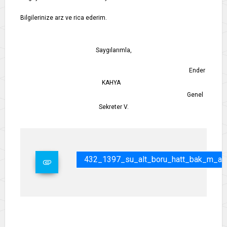
Bilgilerinize arz ve rica ederim.
Saygılarımla,
Ender
KAHYA
Genel
Sekreter V.
432_1397_su_alt_boru_hatt_bak_m_al_