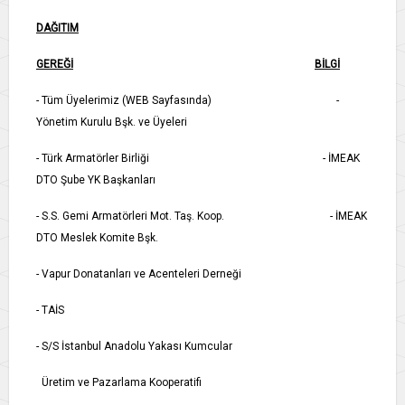
DAĞITIM
GEREĞİ
BİLGİ
- Tüm Üyelerimiz (WEB Sayfasında) -
Yönetim Kurulu Bşk. ve Üyeleri
- Türk Armatörler Birliği - İMEAK
DTO Şube YK Başkanları
- S.S. Gemi Armatörleri Mot. Taş. Koop. - İMEAK
DTO Meslek Komite Bşk.
- Vapur Donatanları ve Acenteleri Derneği
- TAİS
- S/S İstanbul Anadolu Yakası Kumcular
Üretim ve Pazarlama Kooperatifi