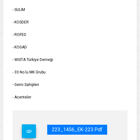
- SULİM
- KOSDER
- ROFED
- KOGAD
- WISTA Türkiye Derneği
- 33 No.lu MK Grubu
- Gemi Sahipleri
- Acenteler
223_1456_EK-223.pdf