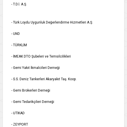
- T.D.İ. A.Ş.
- Türk Loydu Uygunluk Değerlendirme Hizmetleri A.Ş.
- UND
- TÜRKLİM
- İMEAK DTO Şubeleri ve Temsilcilikleri
- Gemi Yakıt İkmalcileri Derneği
- S.S. Deniz Tankerleri Akaryakıt Taş. Koop.
- Gemi Brokerleri Derneği
- Gemi Tedarikçileri Derneği
- UTİKAD
- ZEYPORT