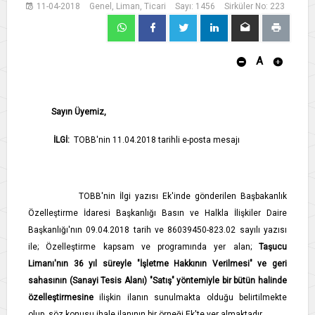
11-04-2018
Genel, Liman, Ticari
Sayı: 1456
Sirküler No: 223
A
Sayın Üyemiz,
İLGİ:
TOBB'nin 11.04.2018 tarihli e-posta mesajı
TOBB'nin İlgi yazısı Ek'inde gönderilen Başbakanlık
Özelleştirme İdaresi Başkanlığı Basın ve Halkla İlişkiler Daire
Başkanlığı'nın 09.04.2018 tarih ve 86039450-823.02 sayılı yazısı
ile; Özelleştirme kapsam ve programında yer alan;
Taşucu
Limanı'nın 36 yıl süreyle "İşletme Hakkının Verilmesi" ve geri
sahasının (Sanayi Tesis Alanı) "Satış" yöntemiyle bir bütün halinde
özelleştirmesine
ilişkin ilanın sunulmakta olduğu belirtilmekte
olup, söz konusu ihale ilanının bir örneği Ek'te yer almaktadır.