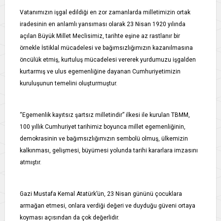
Vatanımızın işgal edildiği en zor zamanlarda milletimizin ortak
iradesinin en anlamlı yansıması olarak 23 Nisan 1920 yılında
açılan Büyük Millet Meclisimiz, tarihte eşine az rastlanır bir
örnekle İstiklal mücadelesi ve bağımsızlığımızın kazanılmasına
öncülük etmiş, kurtuluş mücadelesi vererek yurdumuzu işgalden
kurtarmış ve ulus egemenliğine dayanan Cumhuriyetimizin
kuruluşunun temelini oluşturmuştur.
“Egemenlik kayıtsız şartsız milletindir” ilkesi ile kurulan TBMM,
100 yıllık Cumhuriyet tarihimiz boyunca millet egemenliğinin,
demokrasinin ve bağımsızlığımızın sembolü olmuş, ülkemizin
kalkınması, gelişmesi, büyümesi yolunda tarihi kararlara imzasını
atmıştır.
Gazi Mustafa Kemal Atatürk’ün, 23 Nisan gününü çocuklara
armağan etmesi, onlara verdiği değeri ve duyduğu güveni ortaya
koyması açısından da çok değerlidir.