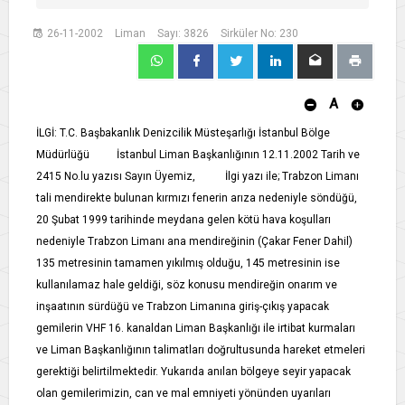
26-11-2002
Liman
Sayı: 3826
Sirküler No: 230
A
İLGİ: T.C. Başbakanlık Denizcilik Müsteşarlığı İstanbul Bölge
Müdürlüğü İstanbul Liman Başkanlığının 12.11.2002 Tarih ve
2415 No.lu yazısı Sayın Üyemiz, İlgi yazı ile; Trabzon Limanı
tali mendirekte bulunan kırmızı fenerin arıza nedeniyle söndüğü,
20 Şubat 1999 tarihinde meydana gelen kötü hava koşulları
nedeniyle Trabzon Limanı ana mendireğinin (Çakar Fener Dahil)
135 metresinin tamamen yıkılmış olduğu, 145 metresinin ise
kullanılamaz hale geldiği, söz konusu mendireğin onarım ve
inşaatının sürdüğü ve Trabzon Limanına giriş-çıkış yapacak
gemilerin VHF 16. kanaldan Liman Başkanlığı ile irtibat kurmaları
ve Liman Başkanlığının talimatları doğrultusunda hareket etmeleri
gerektiği belirtilmektedir. Yukarıda anılan bölgeye seyir yapacak
olan gemilerimizin, can ve mal emniyeti yönünden uyarıları